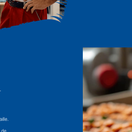
-
lle.
, de