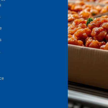
s
s
e
s
.
nce