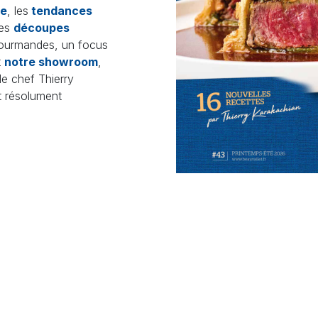
re
, les
tendances
Agrandir
les
découpes
ourmandes, un focus
t
notre showroom
,
le chef Thierry
t résolument