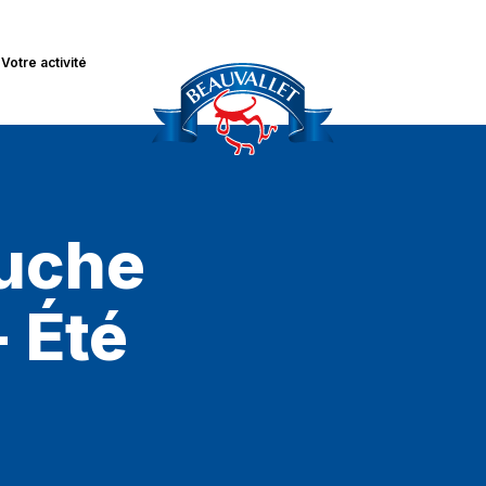
Votre activité
ouche
 Été